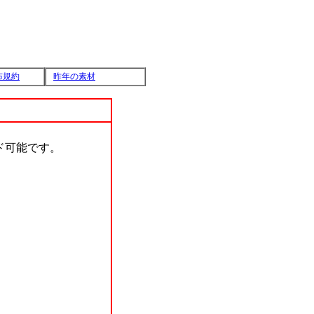
布規約
昨年の素材
ド可能です。